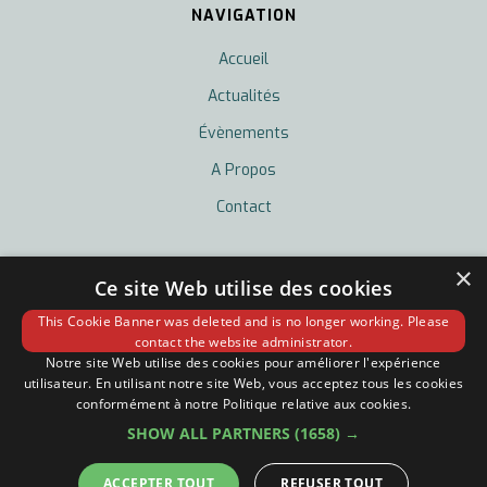
NAVIGATION
Accueil
Actualités
Évènements
A Propos
Contact
×
LEGAL
Ce site Web utilise des cookies
Politique de Confidentialité
This Cookie Banner was deleted and is no longer working. Please
contact the website administrator.
Mentions Légales
Notre site Web utilise des cookies pour améliorer l'expérience
utilisateur. En utilisant notre site Web, vous acceptez tous les cookies
conformément à notre Politique relative aux cookies.
SHOW ALL PARTNERS
(1658) →
ACCEPTER TOUT
REFUSER TOUT